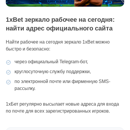
1xBet зеркало рабочее на сегодня:
найти адрес официального сайта
Найти рабочее на сегодня зеркало 1xBet можно
быстро и безопасно:
через официальный Telegram-бот,
круглосуточную службу поддержки,
по электронной почте или фирменную SMS-
рассылку.
1хБет регулярно высылает новые адреса для входа
по почте для всех зарегистрированных игроков.