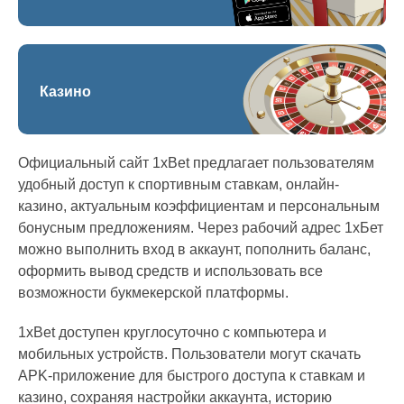
Казино
Официальный сайт 1xBet предлагает пользователям
удобный доступ к спортивным ставкам, онлайн-
казино, актуальным коэффициентам и персональным
бонусным предложениям. Через рабочий адрес 1хБет
можно выполнить вход в аккаунт, пополнить баланс,
оформить вывод средств и использовать все
возможности букмекерской платформы.
1xBet доступен круглосуточно с компьютера и
мобильных устройств. Пользователи могут скачать
APK-приложение для быстрого доступа к ставкам и
казино, сохраняя настройки аккаунта, историю