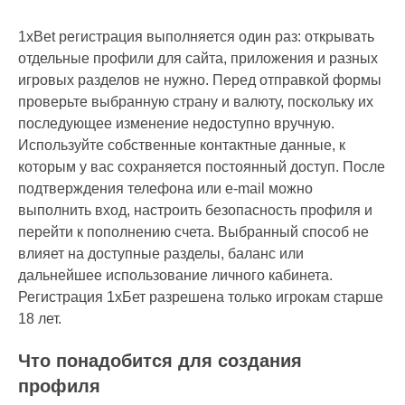
1xBet регистрация выполняется один раз: открывать
отдельные профили для сайта, приложения и разных
игровых разделов не нужно. Перед отправкой формы
проверьте выбранную страну и валюту, поскольку их
последующее изменение недоступно вручную.
Используйте собственные контактные данные, к
которым у вас сохраняется постоянный доступ. После
подтверждения телефона или e-mail можно
выполнить вход, настроить безопасность профиля и
перейти к пополнению счета. Выбранный способ не
влияет на доступные разделы, баланс или
дальнейшее использование личного кабинета.
Регистрация 1хБет разрешена только игрокам старше
18 лет.
Что понадобится для создания
профиля