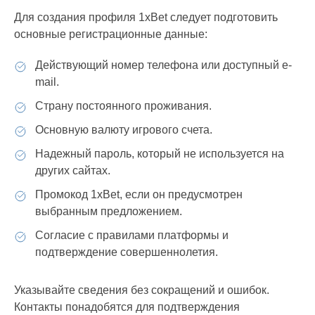
Для создания профиля 1xBet следует подготовить
основные регистрационные данные:
Действующий номер телефона или доступный e-
mail.
Страну постоянного проживания.
Основную валюту игрового счета.
Надежный пароль, который не используется на
других сайтах.
Промокод 1xBet, если он предусмотрен
выбранным предложением.
Согласие с правилами платформы и
подтверждение совершеннолетия.
Указывайте сведения без сокращений и ошибок.
Контакты понадобятся для подтверждения