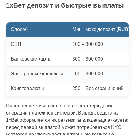
1хБет депозит и быстрые выплаты
Способ
Мин - макс депозит (RUB)
СБП
100 – 300 000
Банковские карты
300 – 300 000
Электронные кошельки
100 – 300 000
Криптовалюты
250 – Без ограничений
Пополнение зачисляется после подтверждения
операции платежной системой. Вывод средств из
1xBet оформляется на реквизиты владельца аккаунта;
перед первой выплатой может потребоваться KYC.
Букмекер не удерживает внутреннюю комиссию,