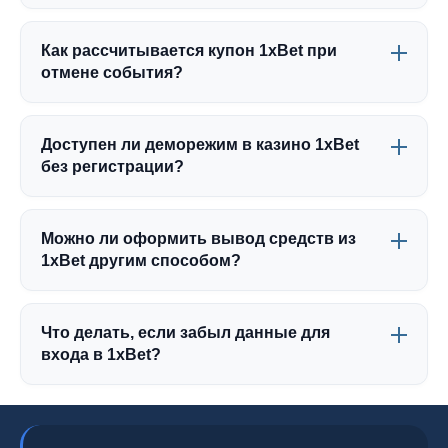
Как рассчитывается купон 1xBet при
отмене события?
Доступен ли деморежим в казино 1xBet
без регистрации?
Можно ли оформить вывод средств из
1xBet другим способом?
Что делать, если забыл данные для
входа в 1xBet?