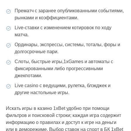
Прематч с заранее опубликованными событиями,
рынками и коэффициентами.
Live-ставки с изменением котировок по ходу
матча.
Ординары, экспрессы, системы, тоталы, форы и
долгосрочные пари.
Слоты, быстрые игры,1xGames и автоматы с
фиксированными либо прогрессивными
джекпотами.
Live casino с ведущими, рулетка, блэкджек и
другие настольные игры.
Искать игры в казино 1xBet удобно при помощи
фильтров и поисковой строки; каждая игра содержит
информацию о правилах и доступ к игре на деньги
или в деморежиме. Выбор ставок на спорт в БК 1xBet